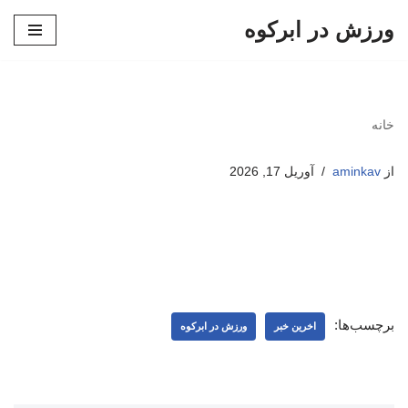
ورزش در ابرکوه
پرش
به
محتوا
خانه
از
aminkav
آوریل 17, 2026
برچسب‌ها:
اخرین خبر
ورزش در ابرکوه