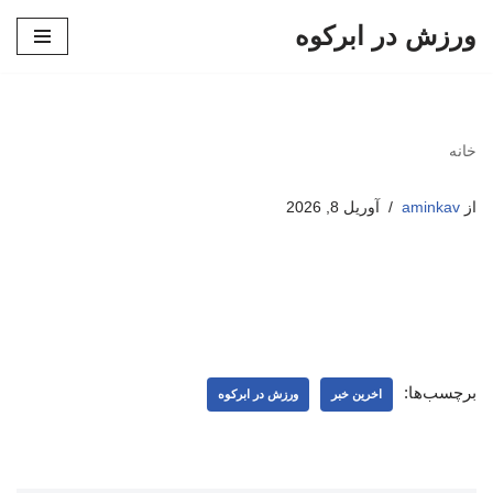
ورزش در ابرکوه
پرش
به
محتوا
خانه
از
aminkav
آوریل 8, 2026
برچسب‌ها:
اخرین خبر
ورزش در ابرکوه