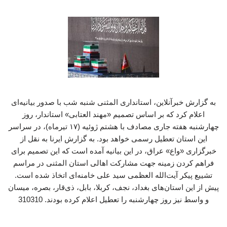
به گزارش خبرآنلاین، استانداری المثنی شنبه شب با صدور بیانیه‌ای
اعلام کرد که بر اساس تصمیم «مهند العتابی» استاندار، روز
چهارشنبه هفته جاری مصادف با هشتم ژوئیه (۱۷ تیرماه)، در سراسر
این استان تعطیل رسمی خواهد بود. به گزارش ایرنا به نقل از
خبرگزاری «واع» عراق، در این بیانیه آمده است که این تصمیم برای
فراهم کردن زمینه جهت مشارکت اهالی استان المثنی در مراسم
تشییع پیکر آیت‌الله العظمی سید علی خامنه‌ای اتخاذ شده است.
پیش از این استان‌های بغداد، نجف، کربلا، بابل، ذی‌قار، بصره، میسان
و واسط نیز روز چهارشنبه را تعطیل اعلام کرده بودند. 310310