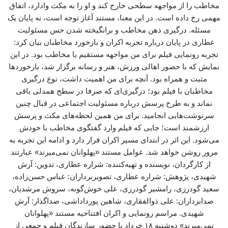
مخاطب را از مواجهه سطحی خارج کند و او را به مکث وادارد، اتفاق
مهمی رخ داده است. در این معنا، مستند آغاز توجه است، نه پایان یک
مسئله. درگیری ذهن مخاطب و برانگیخته شدن حس مسئولیت
عطاری در پایان درباره تجربه اکران و بازخورد مخاطبان بیان کرد:
تجربه رونمایی فیلم برای من مواجهه مستقیم با مخاطب بود. در این
نمایش که با حضور اهالی ورزش، هنر و رسانه برگزار شد، بازخوردها
مثبت و همراه بود. آنچه برای من اهمیت داشت، نوع درگیری
مخاطبان با فیلم بود؛ درگیری‌ای که صرفا در سطح همدلی باقی
نماند و به طرح پرسش درباره مسئولیت اجتماعی در قبال چنین
سرنوشت‌هایی انجامید. برای من همین لحظه‌های مکث و پرسش
ارزشمند است؛ جایی که فیلم وارد گفتگوی مخاطب با خودش
می‌شود. این اثر در ابتدای مسیر اکران قرار دارد و ادامه این تجربه به
مرور روشن خواهد شد. عوامل مستند «پهلوانان نمی‌میرند» عبارتند
از کارگردان، نویسنده و تهیه‌کننده: شراره عطاری، تدوین: آرش
شهیدی، پژوهش: شراره عطاری، تصویربرداران: عباس حسن‌زاده،
سعید گودرزی، رامشیر گودرزی، علی خوش‌گونه، سروش مرشدیان،
صدابرداران: علی ذوالفقاری، شاهین پورداداشی، صداگذار: آرش
شهیدی. مراسم رونمایی و اکران افتتاحیه مستند «پهلوانان
نمی‌میرند» دوشنبه ۱۸ خرداد با حضور سازندگان فیلم و جمعی از