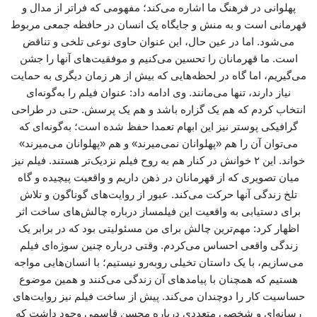
پهلوانی در فرهنگ ما اشاره می‌کند؛ مفهومی که فراتر از مدال و
قهرمانی است و به منش و جایگاه یک انسان در حافظه جمعی مربوط
می‌شود. اما در عین حال، این عنوان حاوی نوعی تلخی و تناقض
است. ما قهرمانان را تحسین می‌کنیم و موفقیت‌های آنها را جشن
می‌گیریم، اما گاه در لحظه‌هایی که بیش از هر زمان دیگری به حمایت
نیاز دارند، تنها می‌مانند. وی ادامه داد: عنوان فیلم را به‌گونه‌ای
انتخاب کردم که هم یک گزاره باشد و هم یک پرسش. حتی در طراحی
گرافیکی پوستر نیز این ابهام تعمدا حفظ شده است؛ به‌گونه‌ای که
می‌توان آن را هم «پهلوانان نمی‌میرند» و هم «پهلوانان می‌میرند»
خواند. این ۲ خوانش در کنار هم به روح فیلم نزدیک‌تر هستند. فیلم نیز
میان تصویری که از قهرمانان در ذهن داریم و واقعیت پیچیده و گاه
تلخ زندگی آنها حرکت می‌کند. عبور از روایت‌های گوناگون و تلاش
برای دستیابی به واقعیت این فیلمساز درباره چالش‌های ساخت اثر
اظهار کرد: مهم‌ترین چالش برای من مسئولیتی بود که در برابر یک
زندگی واقعی احساس می‌کردم. وقتی درباره چنین سوژه‌ای فیلم
می‌سازیم، با یک داستان تخیلی روبه‌رو نیستیم؛ با انسان‌هایی مواجه
هستیم که همچنان با پیامدهای آن زندگی می‌کنند و همین موضوع
حساسیت کار را دوچندان می‌کند. پیش از ساخت فیلم نیز روایت‌های
رسانه‌ای و شخصی متعددی درباره محسن قاسمی وجود داشت که