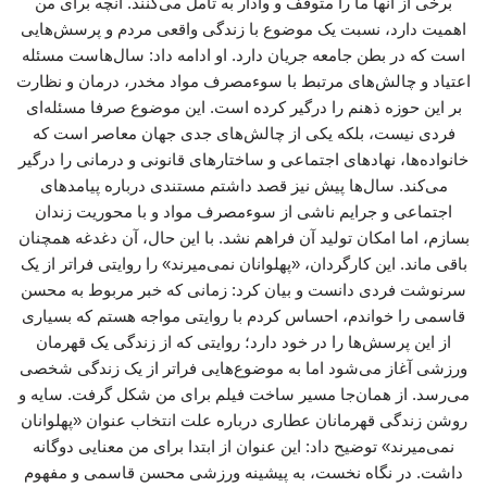
برخی از آنها ما را متوقف و وادار به تامل می‌کنند. آنچه برای من
اهمیت دارد، نسبت یک موضوع با زندگی واقعی مردم و پرسش‌هایی
است که در بطن جامعه جریان دارد. او ادامه داد: سال‌هاست مسئله
اعتیاد و چالش‌های مرتبط با سوءمصرف مواد مخدر، درمان و نظارت
بر این حوزه ذهنم را درگیر کرده است. این موضوع صرفا مسئله‌ای
فردی نیست، بلکه یکی از چالش‌های جدی جهان معاصر است که
خانواده‌ها، نهادهای اجتماعی و ساختارهای قانونی و درمانی را درگیر
می‌کند. سال‌ها پیش نیز قصد داشتم مستندی درباره پیامدهای
اجتماعی و جرایم ناشی از سوءمصرف مواد و با محوریت زندان
بسازم، اما امکان تولید آن فراهم نشد. با این حال، آن دغدغه همچنان
باقی ماند. این کارگردان، «پهلوانان نمی‌میرند» را روایتی فراتر از یک
سرنوشت فردی دانست و بیان کرد: زمانی که خبر مربوط به محسن
قاسمی را خواندم، احساس کردم با روایتی مواجه هستم که بسیاری
از این پرسش‌ها را در خود دارد؛ روایتی که از زندگی یک قهرمان
ورزشی آغاز می‌شود اما به موضوع‌هایی فراتر از یک زندگی شخصی
می‌رسد. از همان‌جا مسیر ساخت فیلم برای من شکل گرفت. سایه و
روشن زندگی قهرمانان عطاری درباره علت انتخاب عنوان «پهلوانان
نمی‌میرند» توضیح داد: این عنوان از ابتدا برای من معنایی دوگانه
داشت. در نگاه نخست، به پیشینه ورزشی محسن قاسمی و مفهوم