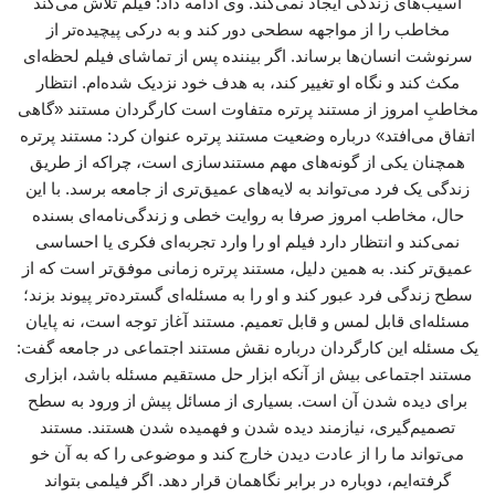
آسیب‌های زندگی ایجاد نمی‌کند. وی ادامه داد: فیلم تلاش می‌کند
مخاطب را از مواجهه سطحی دور کند و به درکی پیچیده‌تر از
سرنوشت انسان‌ها برساند. اگر بیننده پس از تماشای فیلم لحظه‌ای
مکث کند و نگاه او تغییر کند، به هدف خود نزدیک شده‌ام. انتظار
مخاطبِ امروز از مستند پرتره متفاوت است کارگردان مستند «گاهی
اتفاق می‌افتد» درباره وضعیت مستند پرتره عنوان کرد: مستند پرتره
همچنان یکی از گونه‌های مهم مستندسازی است، چراکه از طریق
زندگی یک فرد می‌تواند به لایه‌های عمیق‌تری از جامعه برسد. با این
حال، مخاطب امروز صرفا به روایت خطی و زندگی‌نامه‌ای بسنده
نمی‌کند و انتظار دارد فیلم او را وارد تجربه‌ای فکری یا احساسی
عمیق‌تر کند. به همین دلیل، مستند پرتره زمانی موفق‌تر است که از
سطح زندگی فرد عبور کند و او را به مسئله‌ای گسترده‌تر پیوند بزند؛
مسئله‌ای قابل لمس و قابل تعمیم. مستند آغاز توجه است، نه پایان
یک مسئله این کارگردان درباره نقش مستند اجتماعی در جامعه گفت:
مستند اجتماعی بیش از آنکه ابزار حل مستقیم مسئله باشد، ابزاری
برای دیده شدن آن است. بسیاری از مسائل پیش از ورود به سطح
تصمیم‌گیری، نیازمند دیده شدن و فهمیده شدن هستند. مستند
می‌تواند ما را از عادت دیدن خارج کند و موضوعی را که به آن خو
گرفته‌ایم، دوباره در برابر نگاهمان قرار دهد. اگر فیلمی بتواند