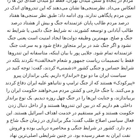
مردم در پنجاه و شش میدان تهران، فقط دو میدان صدای این ها را
انعکاس ‌می‌داد. نظرسنجی‌ها نشان می‌دهند که این تندروهای اندک در
بین مردم پایگاهی ندارند. وی ادامه داد: طبق نظر سنجی‌ها هفتاد
درصد مردم طالب پایان عزتمندانه جنگ و بیش از هشتاد درصد
طالب آبادانی و توسعه کشورند، نه شرایط جنگ دائمی یا شرایط نه
جنگ و صلح. مهمترین وظیفه دولت‌ها ایجاد امنیت است یعنی جنگ
نشود و اگر جنگ شد در برابر متجاوز دفاع شود و به سرعت جنگ
عزتمندانه تمام شود. جلایی پور با بیان اینکه، متاسفانه این تندروها
فقط با تصمیمات ریاست جمهور و شعام «مخالفت» نکردند بلکه در
شرایط حساس و جنگی کشور «دشمنی» کردند، گفت: توجه کنید در
سیاست ایران ما دو نوع «برانداز» داریم. یکی براندازان پیرو
«پیرکودک» هستند که از جنگ ترامپ و نتانیاهو علیه ایران دفاع کردند
و می‌کنند. با جنگ خارجی و کشتن مردم می‌خواهند حکومت ایران را
بربیاندازند، و جنایت این‌ها را در جنگ چهل روزه دیدیم. یک نوع برانداز
داخلی هم داریم که در بین این تندروها هستند و از داخل دنبال زدن
حکومت هستند و غیر مستقیم در خدمت اهداف اسرائیل هستند. این
فعال سیاسی اصلاح طلب گفت: مگر براندازی در زمان جنگ شاخ و
دم دارد. کشور در شرایط جنگی و محاصره دریایی بوده و فروش
نفت ایران به صفر رسیده بود. در چنین شرایطی اصلی‌ترین نهاد