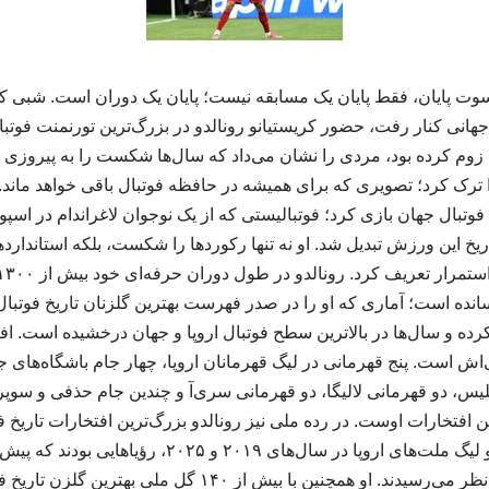
وت پایان، فقط پایان یک مسابقه نیست؛ پایان یک دوران است. شبی ک
جهانی کنار رفت، حضور کریستیانو رونالدو در بزرگ‌ترین تورنمنت فوتبا
وم کرده بود، مردی را نشان می‌داد که سال‌ها شکست را به پیروزی تبدی
 ترک کرد؛ تصویری که برای همیشه در حافظه فوتبال باقی خواهد ماند. ک
فوتبال جهان بازی کرد؛ فوتبالیستی که از یک نوجوان لاغراندام در اسپو
ریخ این ورزش تبدیل شد. او نه تنها رکوردها را شکست، بلکه استاندارد
به ثمر رسانده است؛ آماری که او را در صدر فهرست بهترین گلزنان تاریخ فوتب
گل ثبت کرده و سال‌ها در بالاترین سطح فوتبال اروپا و جهان درخشیده است.
ش است. پنج قهرمانی در لیگ قهرمانان اروپا، چهار جام باشگاه‌های ج
یس، دو قهرمانی لالیگا، دو قهرمانی سری‌آ و چندین جام حذفی و سوپرج
رین افتخارات اوست. در رده ملی نیز رونالدو بزرگ‌ترین افتخارات تاریخ ف
قهرمانی در یورو ۲۰۱۶ و لیگ ملت‌های اروپا در سال‌های ۰۱۹
پرتغال دست‌نیافتنی به نظر می‌رسیدند. او همچنین با بیش از ۴۰