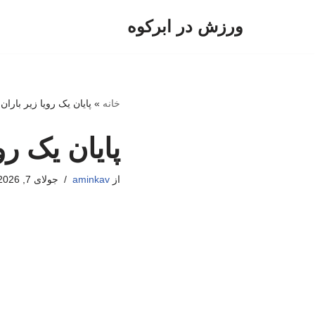
ورزش در ابرکوه
پرش
به
محتوا
خانه
»
پایان یک رویا زیر بارا
پایان یک رو
از
aminkav
جولای 7, 2026