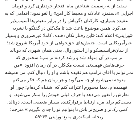
سفید از به رسمیت شناختن ماه افتخار خودداری کرد و فرمان
اجرایی «دستمزد عادلانه و محیط کار امن» را لغو نمود؛ اقدامی که به
عقیده بسیاری، کارکنان دگرباش را در برابر تبعیض‌ها آسیب‌پذیر
می‌کرد. همین موضوع باعث شد تا مک‌کلن در گفتگو با نشریه
«ورایتی» اعلام کند: «این رفتار تکان‌دهنده، کاملا غیرضروری و بسیار
غیرآمریکایی است. جنبش‌های حق‌خواهی از خود آمریکا شروع شد؛
از سان‌فرانسیسکو و از استون‌وال، یعنی همان شهری که دونالد
ترامپ در آن متولد شد و رشد کرد.» ترامپ؛ سخنوری که
حرف‌هایش فهمیدنی نیست مک‌کلن در آن زمان افزود: «من
نمی‌توانم با آقای ترامپ هم‌عقیده باشم و او را دنبال کنم. من همیشه
متوجه نمی‌شوم او چه می‌گوید و هر زمان هم که فکر می‌کنم
فهمیده‌ام، بعدا مجبورم اعتراف کنم که اشتباه کرده‌ام؛ چون او
نظرش را تغییر می‌دهد یا حرف قبلی خودش را منکر می‌شود. او
دست‌کم برای من، ارتباط‌ برقرارکننده بسیار ضعیفی است. دونالد،
کمی رک‌تر و صریح‌تر باش تا بتوانیم تو را جدی بگیریم.» مترجم:
ریحانه اسکندری منبع: ورایتی ۵۹۲۴۴