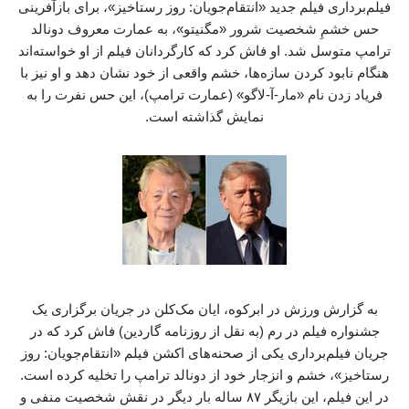
فیلم‌برداری فیلم جدید «انتقام‌جویان: روز رستاخیز»، برای بازآفرینی
حس خشمِ شخصیت شرور «مگنیتو»، به عمارت معروف دونالد
ترامپ متوسل شد. او فاش کرد که کارگردانان فیلم از او خواسته‌اند
هنگام نابود کردن سازه‌ها، خشم واقعی از خود نشان دهد و او نیز با
فریاد زدن نام «مار-آ-لاگو» (عمارت ترامپ)، این حس نفرت را به
نمایش گذاشته است.
به گزارش ورزش در ابرکوه، ایان مک‌کلن در جریان برگزاری یک
جشنواره فیلم در رم (به نقل از روزنامه گاردین) فاش کرد که در
جریان فیلم‌برداری یکی از صحنه‌های اکشن فیلم «انتقام‌جویان: روز
رستاخیز»، خشم و انزجار خود از دونالد ترامپ را تخلیه کرده است.
در این فیلم، این بازیگر ۸۷ ساله بار دیگر در نقش شخصیت منفی و