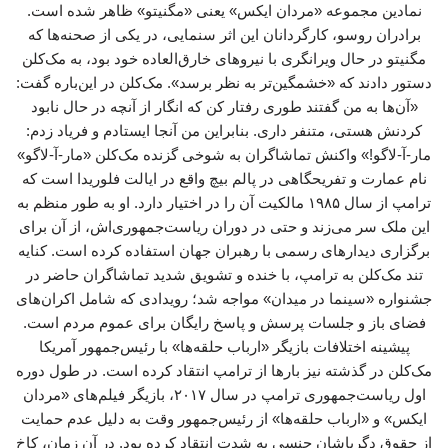
نمادین مجموعه «مردان ایکس» یعنی «مگنیتو» ظاهر شده است.
برادران روسو، کارگردانان این اثر سنمایی، در یکی از صحنه‌ها که
مگنیتو در حال ویرانگری با نیروهای خارق‌العاده خود بود، به مک‌کلن
دستور دادند که «خشمگین‌تر به نظر برسد». مک‌کلن در این‌باره گفت:
«آن‌ها به من گفتند طوری رفتار کن که انگار از آنچه در حال نابود
کردنش هستی، متنفر داری. بنابراین من آنجا ایستادم و فریاد زدم:
مار-آ-لاگو!» واکنش تماشاگران به شوخی گزنده مک‌کلن «مار-آ-لاگو»
نام عمارت و تفریحگاهی در پالم بیچ واقع در ایالت فلوریدا است که
ترامپ از سال ۱۹۸۵ مالکیت آن را در اختیار دارد. او به طور منظم به
این ملک سر می‌زند و حتی در دوران ریاست‌جمهوری‌اش، از آن برای
برگزاری دیدارهای رسمی با رهبران جهان استفاده کرده است. کنایه
تند مک‌کلن به ترامپ، با خنده و تشویق شدید تماشاگران حاضر در
جشنواره «سینما در میدان» مواجه شد؛ رویدادی که شامل اکران‌های
فضای باز و جلسات پرسش و پاسخ رایگان برای عموم مردم است.
پیشینه اختلافات بازیگر «ارباب حلقه‌ها» با رئیس‌جمهور آمریکا
مک‌کلن در گذشته نیز بارها از ترامپ انتقاد کرده است. در طول دوره
اول ریاست‌جمهوری ترامپ در سال ۲۰۱۷، بازیگر فیلم‌های «مردان
ایکس» و «ارباب حلقه‌ها» از رئیس‌جمهور وقت به دلیل عدم حمایت
از حقوق دگرباشان جنسی به شدت انتقاد کرده بود. در آن زمان، کاخ