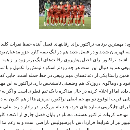
؛ مهمترین برنامه تراکتور برای رقابتهای فصل آینده حفظ نفرات کلید
ه قهرمان شدند و در فصل جدید هم در لیگ نیمه کاره جزو مدعیان بودن
اشند. تراکتور برای فصل پیش‌روی رقابت‌های لیگ برتر زودتر از همه تیم
بیعی هم به دنبال این است هر چه زودتر اسکواد تیمش را تکمیل و با تم
در همین راستا یکی از دغدغه‌های مهم ربیعی در خط حمله است. جایی ک
 شود و دوماگوی دروژدک هم وضعیتی نامشخص دارد. تراکتور به این مه
 داده اما او اعلام کرده در حال مذاکره با یک تیم قطری است و اگر به تو
ایی قریب الوقوع دو مهاجم اصلی تراکتور، تبریزی ها از هم اکنون به د
 برای جایگزینی ستاره های خود، چند نام بزرگ را در رادار دارند. علی عل
هاجم کروات تراکتور هستند. مغانلو در پایان فصل جاری از الاتحاد کل
لیپور نیز از شرایط قراردادش با پرسپولیس ناراضی است و به رغم مذا