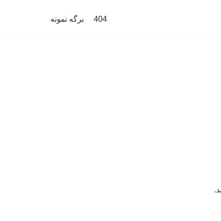
404
برگه نمونه
د.