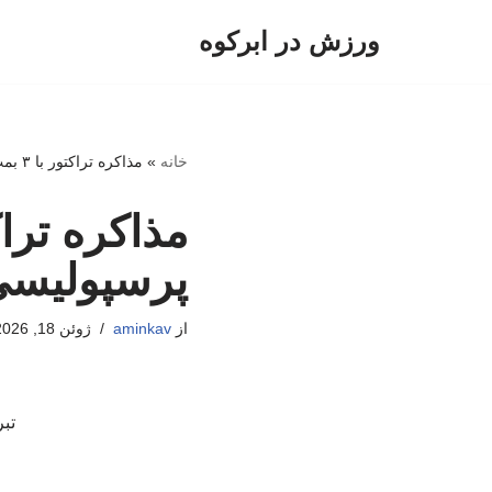
ورزش در ابرکوه
پرش
به
محتوا
خانه
»
مذاکره تراکتور با ۳ بمب تابستانی؛ پرسپولیسی‌ها مسافر تبریز می‌شوند؟
پرسپولیسی‌
از
aminkav
ژوئن 18, 2026
تب