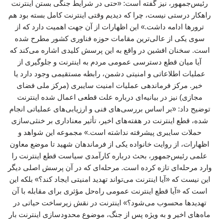
رئیس‌جمهور، نیز گفته است: «حتی در شرایط جنگی بستن اینترنت
راهکار درستی نیست، چرا که دیدیم وقتی اینترنت کامل بسته بود هم
ترورها ادامه داشت.» این اظهارات از آن جهت اهمیت دارد که از
سوی یکی از عالی‌ترین مقامات حوزه فناوری کشور مطرح شده
است. سخنان افشین در واقع به این پرسش کلیدی اشاره می‌کند که
آیا میان قطع دسترسی عمومی مردم به اینترنت و جلوگیری از
عملیات اطلاعاتی و امنیتی دشمن، رابطه مستقیمی وجود دارد یا
خیر. مرکز فرماندهی عملیات امنیت سایبری (مرکز ملی فضای
مجازی) نیز در بیانیه‌ای درباره علت قطعی اعمال شده اینترنت
توضیح داد: «بر اساس بررسی‌های فنی و ارزیابی‌های عملیاتی انجام‌
شده، قطع اینترنت در هفته‌های اخیر، تأثیر معناداری بر خنثی‌سازی
حملات سایبری پیشرفته نداشته است.» مجموعه این شواهد و
اظهارات، از روایت خانواده یکی از فرماندهان شهید تا موضع معاون
علمی رئیس‌جمهور، بحث درباره کارآمدی سیاست قطع اینترنت را
وارد مرحله‌ای تازه کرده است. مرحله‌ای که در آن پرسش اصلی دیگر
این نیست که «آیا اینترنت می‌تواند تهدید امنیتی ایجاد کند؟» بلکه این
است که «آیا قطع اینترنت عمومی راه‌حل مؤثری برای مقابله با آن
تهدیدها محسوب می‌شود؟» اینترنت در نقش زیرساخت حیاتی در
ماه‌های اخیر و به ویژه پس از جنگ، موضوع محدودسازی اینترنت بار