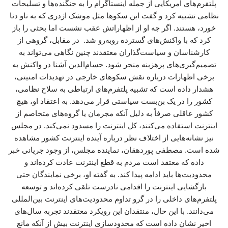
پلتفرم‌های آمریکایی از جمله اینستاگرام را به جنگنده‌ها و تسلیحات
نظامی تشبیه کرد و گفت این سکوها مثل موشک اژدری که به ناو دنا
خورد، هستند. اگر چه او از اظهاراتش عقب نشست اما بحثی را باز
کرد که با واکنش‌های گسترده روبه‌رو شد. در مقابل، گروهی از
کارشناسان و سیاست‌گذاران معتقدند چنین نگاهی می‌تواند به
تصمیم‌گیری‌های پرهزینه منجر شود. حسام‌الدین آشنا در واکنش به
برخی اظهارات درباره نقش سکوهای خارجی در تهدیدات امنیتی،
هشدار داده است که تشبیه پلتفرم‌های ارتباطی به سلاح نظامی،
کشور را در یک بن‌بست سیاستی قرار می‌دهد. به اعتقاد او، هیچ
کشور عاقلی صرفاً به دلیل آنکه مجرمان یا گروه‌های متخاصم از
اینترنت استفاده می‌کنند، کل اینترنت را مسدود نمی‌کند. در مجلس
نیز نشانه‌هایی از اختلاف نظر درباره آینده اینترنت کشور مشاهده
شده است. مصطفی پوردهقان، نماینده مجلس، از وجود جریانی خبر
داده که معتقد است مردم به قطع اینترنت عادت کرده‌اند و
محدودیت‌ها باید ادامه پیدا کند. به گفته او، برخی نمایندگان حتی
بازگشایی اینترنت را اقدامی نادرست تلقی کرده‌اند و توسعه
پلتفرم‌های داخلی را در گرو تداوم محدودیت‌های اینترنت بین‌المللی
می‌دانند. با این حال، منتقدان این رویکرد معتقدند تجربه سال‌های
اخیر نشان داده است که محدودسازی اینترنت بیش از آنکه مانع