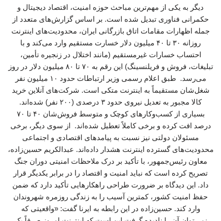
دیگر به یکی از مهم‌ترین مباحث حوزه امنیت، اقتصاد دیجیتال و
حکمرانی فناوری تبدیل شده است. بر اساس گزارش‌های متعدد از
جمله اظهارات مقامات اتاق بازرگانی ایران، محدودیت‌های اینترنت
روزانه ۳۰ تا ۴۰ میلیون دلار خسارت مستقیم وارد می‌کند و با
احتساب خسارات غیرمستقیم (مانند اختلال در زنجیره تأمین،
تبلیغات، فروش و فریلنسینگ) این رقم به ۷۰ تا ۸۰ میلیون دلار در روز
می‌رسد. طبق اعلام رسمی وزیر ارتباطات حدود ۱۰ میلیون نفر
شغل‌شان مستقیماً به اینترنت متکی است. شرکت‌های آنلاین خرید
کالا مجبور به تعدیل نیروی حدود ۳ درصدی (۲۰۰ نفر) شده‌اند.
بسیاری از کسب‌وکارهای کوچک و متوسط فروش‌شان ۴۰ تا ۷۰
درصد افت کرده و برخی کاملاً تعطیل شده‌اند. از سوی دیگر، برخی
مسئولان دولتی نیز نسبت به پیامدهای اقتصادی و اجتماعی
محدودیت‌های گسترده اینترنت هشدار داده‌اند. عبدالکریم حسین‌زاده،
معاون رئیس‌جمهور، با تأکید بر درک ملاحظات امنیتی دوران جنگ
تصریح کرده است که نباید امنیت و اقتصاد را در برابر یکدیگر قرار
داد. این دیدگاه بر ضرورت طراحی راهکارهایی تأکید دارد که ضمن
حفظ امنیت کشور، کمترین آسیب را به زندگی روزمره شهروندان
وارد کند. حسین‌زاده در این رابطه به ایرنا گفت: «واقعیتی که
نمی‌توان آن را نادیده گرفت این است که اینترنت امروز صرفاً یک