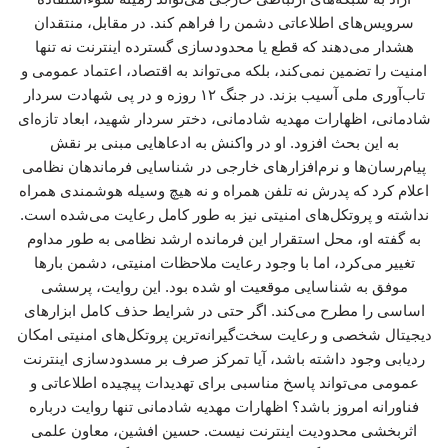
سرویس‌های اطلاعاتی دشمن را فراهم کند. در مقابل، منتقدان
هشدار می‌دهند که قطع یا محدودسازی گسترده اینترنت نه تنها
امنیت را تضمین نمی‌کند، بلکه می‌تواند به اقتصاد، اعتماد عمومی و
تاب‌آوری ملی آسیب بزند. در جنگ ۱۲ روزه و در پی شهادت سردار
شادمانی، اظهارات مهدیه شادمانی، دختر سردار شهید، ابعاد تازه‌ای
به این بحث افزود. او در واکنش به ادعاهایی مبنی بر نقش
پیام‌رسان‌ها و نرم‌افزارهای خارجی در شناسایی فرماندهان نظامی
اعلام کرد که پدرش نه تلفن همراه و نه هیچ وسیله هوشمندی همراه
نداشته و پروتکل‌های امنیتی نیز به طور کامل رعایت می‌شده است.
به گفته او، محل استقرار این فرمانده ارشد نظامی به طور مداوم
تغییر می‌کرد، اما با وجود رعایت ملاحظات امنیتی، دشمن بارها
موفق به شناسایی موقعیت او شده بود. این روایت، پرسشی
اساسی را مطرح می‌کند. اگر حتی در شرایط حذف کامل ابزارهای
دیجیتال شخصی و رعایت سخت‌گیرانه‌ترین پروتکل‌های امنیتی امکان
ردیابی وجود داشته باشد، آیا تمرکز صرف بر مسدودسازی اینترنت
عمومی می‌تواند پاسخ مناسبی برای تهدیدات پیچیده اطلاعاتی و
فناورانه امروز باشد؟ اظهارات مهدیه شادمانی تنها روایت درباره
اثربخشی محدودیت اینترنت نیست. حسین افشین، معاون علمی