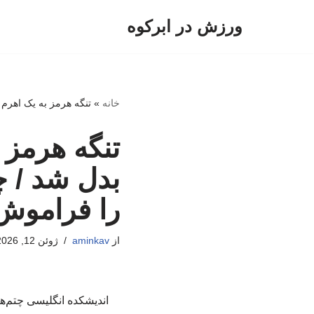
ورزش در ابرکوه
پرش
به
محتوا
خانه
»
تنگه هرمز به یک اهرم 
تنگه هرمز 
بدل شد / چ
را فراموش 
از
aminkav
ژوئن 12, 2026
اندیشکده انگلیسی چتم‌ها