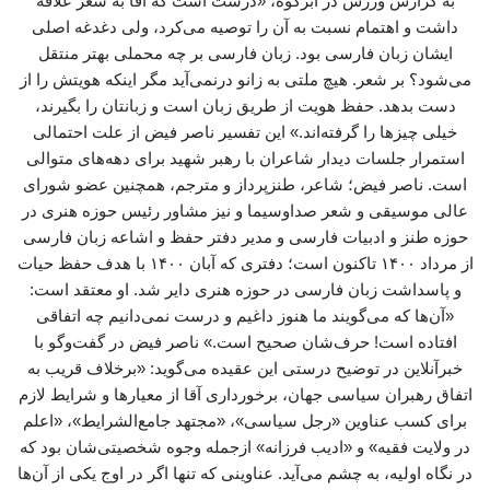
به گزارش ورزش در ابرکوه، «درست است که آقا به شعر علاقه
داشت و اهتمام نسبت به آن را توصیه می‌کرد، ولی دغدغه اصلی
ایشان زبان فارسی بود. زبان فارسی بر چه محملی بهتر منتقل
می‌شود؟ بر شعر. هیچ ملتی به زانو درنمی‌آید مگر اینکه هویتش را از
دست بدهد. حفظ هویت از طریق زبان است و زبانتان را بگیرند،
خیلی چیزها را گرفته‌اند.» این تفسیر ناصر فیض از علت احتمالی
استمرار جلسات دیدار شاعران با رهبر شهید برای دهه‌های متوالی
است. ناصر فیض؛ شاعر، طنزپرداز و مترجم، همچنین عضو شورای
عالی موسیقی و شعر صداوسیما و نیز مشاور رئیس حوزه هنری در
حوزه طنز و ادبیات فارسی و مدیر دفتر حفظ و اشاعه زبان فارسی
از مرداد ۱۴۰۰ تاکنون است؛ دفتری که آبان ۱۴۰۰ با هدف حفظ حیات
و پاسداشت زبان فارسی در حوزه هنری دایر شد. او معتقد است:
«آن‌ها که می‌گویند ما هنوز داغیم و درست نمی‌دانیم چه اتفاقی
افتاده است! حرف‌شان صحیح است.» ناصر فیض در گفت‌وگو با
خبرآنلاین در توضیح درستی این عقیده می‌گوید: «برخلاف قریب به
اتفاق رهبران سیاسی جهان، برخورداری آقا از معیارها و شرایط لازم
برای کسب عناوین «رجل سیاسی»، «مجتهد جامع‌الشرایط»، «اعلم
در ولایت فقیه» و «ادیب فرزانه» ازجمله وجوه شخصیتی‌شان بود که
در نگاه اولیه، به چشم می‌آید. عناوینی که تنها اگر در اوج یکی از آن‌ها