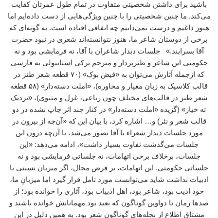
باشید برای داشتن شخصیتی متفاوت در تمام طول عمرتان کفایت
می‌کند. ما چنین شخصیتی را با چنین ویژگی‌هایی از دست داده‌ایم اما
هنوز داغیم و درست نمی‌دانیم چه اتفاقی افتاده است. به گونه‌ای که
برخی از دوستان شاعر ما، هنوز نتوانسته‌اند شعری در نبود حضرت
آقا بسرایند.» جلسات دیدار شاعران با آقا، نه فرمایشی بود و نه
حکومتی این شاعر و طنزپرداز و مترجم ترکی استانبولی به فارسی
که ازجمله آثارش می‌توان به «فیض بوک» (۷۰ قطعه شعر طنز در
قالب کلاسیک به زبان معیار و محاوره‌)، «املت دسته‌دار» (۵۸ قطعه
شعر طنز در قالب‌های مختلف چون رباعی، غزل و مثنوی)، «نزدیک
ته خیار» (گزیده «املت ‌دسته‌دار» در کنار چند اثر چاپ ‌نشده در دو
قالب شعر و نثر) و… اشاره کرد، با بیان این که «آن‌چه از بیرون در
مورد جلسات دیدار شعراء با آقا تصور می‌شد، با آن‌چه درون این
جلسات می‌گذشت تفاوت بسیار داشت»، ادامه می‌دهد: «این
جلسات، برخلاف برخی اتهامات، نه جلساتی فرمایشی بود و نه
جلساتی حکومتی. این اتهامات، بر فرض محال، اگر میزبان نسبتی با
ادبیات نداشت شاید می‌توانست مورد تامل قرار گیرد اما میزبانِ ما،
خود ادیب بود، شاعر بود، اهل ادبیات بود، آثاری را خوانده بود؛ از
صدها رمان تا دواوین گوناگون که بعید بود مهمانانش خوانده باشند و
مشتاق اطلاع از نحله‌های گوناگون شعر بود. به همین دلیل در این