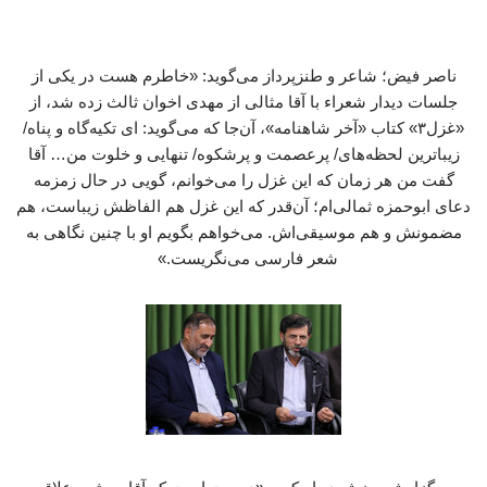
ناصر فیض؛ شاعر و طنزپرداز می‌گوید: «خاطرم هست در یکی از
جلسات دیدار شعراء با آقا مثالی از مهدی اخوان ثالث زده شد، از
«غزل۳» کتاب «آخر شاهنامه»، آن‌جا که می‌گوید: ای تکیه‌گاه و پناه/
زیباترین لحظه‌های/ پرعصمت و پرشکوه/ تنهایی و خلوت من… آقا
گفت من هر زمان که این غزل را می‌خوانم، گویی در حال زمزمه
دعای ابوحمزه ثمالی‌ام؛ آن‌قدر که این غزل هم الفاظش زیباست، هم
مضمونش و هم موسیقی‌اش. می‌خواهم بگویم او با چنین نگاهی به
شعر فارسی می‌نگریست.»